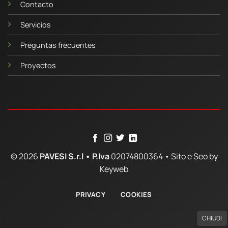
Contacto
Servicios
Preguntas frecuentes
Proyectos
© 2026
PAVESI S.r.l •
P.Iva
02074800364 •
Sito e Seo by
Keyweb
PRIVACY
COOKIES