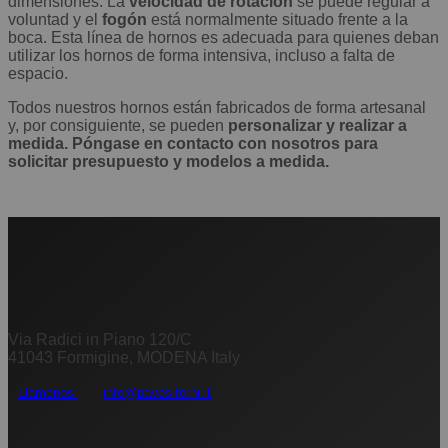
dimensiones. La
velocidad de rotación
se puede regular a
voluntad y el
fogón
está normalmente situado frente a la
boca. Esta línea de hornos es adecuada para quienes deban
utilizar los hornos de forma intensiva, incluso a falta de
espacio.
Todos nuestros hornos están fabricados de forma artesanal
y, por consiguiente, se pueden
personalizar y realizar a
medida.
Póngase en contacto con nosotros para
solicitar presupuesto y modelos a medida.
Via Radici in Piano 120/C
41043 Formigine, MODENA Italy
Llámenos
info@pavesiforni.it