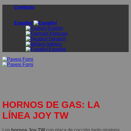
Saltar
Contacto
al
contenido
Español
English
Français
Deutsch
Italiano
Español
HORNOS DE GAS: LA
LÍNEA JOY TW
Los
hornos Joy TW
con placa de cocción tanto giratoria