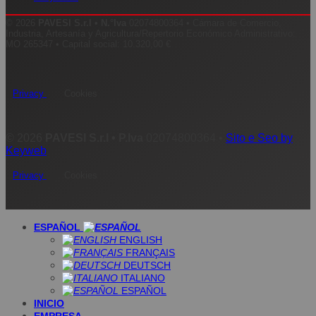
© 2026
PAVESI S.r.l •
N.°Iva
02074800364 • Cámara de Comercio,
Industria, Artesanía y Agricultura/Repertorio Económico Administrativo:
MO 265347 • Capital social: 10.320,00 €
Privacy
Cookies
© 2026
PAVESI S.r.l •
P.Iva
02074800364 •
Sito e Seo by
Keyweb
Privacy
Cookies
ESPAÑOL
ENGLISH
FRANÇAIS
DEUTSCH
ITALIANO
ESPAÑOL
INICIO
EMPRESA