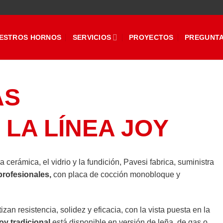
ESTROS HORNOS
SERVICIOS
PROYECTOS
PREGUNTA
AS
LA LÍNEA JOY
a cerámica, el vidrio y la fundición, Pavesi fabrica, suministra
profesionales,
con placa de cocción monobloque y
.
zan resistencia, solidez y eficacia, con la vista puesta en la
oy tradicional
está disponible en versión de leña, de gas o