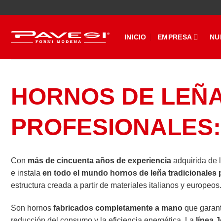
Saltar
al
contenido
INICIO
EMPRESA
NU
HORNOS DE LEÑ
PROFESIONALES: 
Con
más de cincuenta años de experiencia
adquirida de l
e instala
en todo el mundo
hornos de leña tradicionales 
estructura creada a partir de materiales italianos y europeos
Son hornos
fabricados completamente a mano
que garanti
reducción del consumo y la eficiencia energética. La
línea J