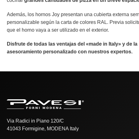
cocinar
grandes cantidades de pizza en un breve espaci
Además, los hornos Joy presentan una cubierta externa sem
personalizable según la carta de colores RAL. Previa solici
que el horno vaya a ser utilizado en el exterior.
Disfrute de todas las ventajas del «made in Italy» y de l
asesoramiento personalizado con nuestros expertos.
Via Radici in Piano 120/C
41043 Formigine, MODENA Italy