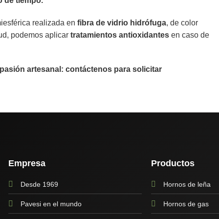
o de tiempo.
iesférica realizada en
fibra de vidrio hidrófuga
, de color
tud, podemos aplicar
tratamientos antioxidantes
en caso de
a pasión artesanal: contáctenos para solicitar
Empresa
Productos
Desde 1969
Hornos de leña
Pavesi en el mundo
Hornos de gas