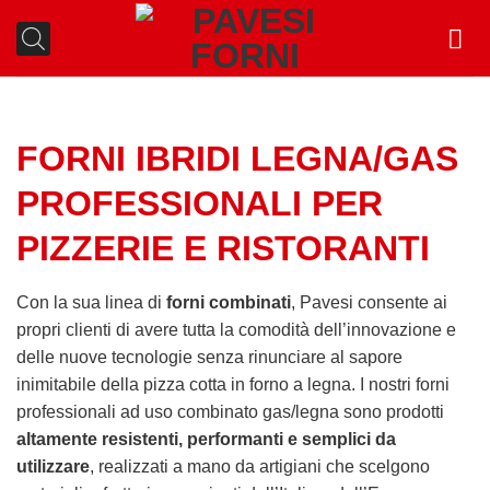
Salta
ai
contenuti
FORNI IBRIDI LEGNA/GAS
PROFESSIONALI PER
PIZZERIE E RISTORANTI
Con la sua linea di
forni combinati
, Pavesi consente ai
propri clienti di avere tutta la comodità dell’innovazione e
delle nuove tecnologie senza rinunciare al sapore
inimitabile della pizza cotta in forno a legna. I nostri forni
professionali ad uso combinato gas/legna sono prodotti
altamente resistenti, performanti e semplici da
utilizzare
, realizzati a mano da artigiani che scelgono