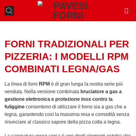
Salta
ai
contenuti
FORNI TRADIZIONALI PER
PIZZERIA: I MODELLI RPM
COMBINATI LEGNA/GAS
La linea di forni
RPM
è di gran lunga la nostra serie più
venduta. Nella versione combinata
bruciatore a gas a
gestione elettronica e protezione inox contro la
fuliggine
consentono di utilizzare il forno sia a gas che a
legna, garantendo così la massima resa e comodità senza
rinunciare al classico sapore della pizza cotta a legna.
La carenatura rosso corsa è uno degli elementi estetici che