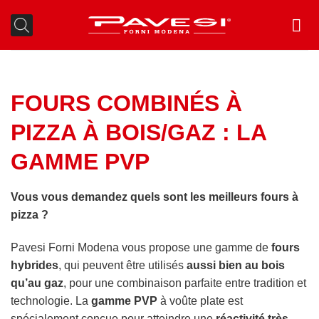
Passer
au
contenu
FOURS COMBINÉS À
PIZZA À BOIS/GAZ : LA
GAMME PVP
Vous vous demandez quels sont les meilleurs fours à
pizza ?
Pavesi Forni Modena vous propose une gamme de
fours
hybrides
, qui peuvent être utilisés
aussi bien au bois
qu’au gaz
, pour une combinaison parfaite entre tradition et
technologie. La
gamme PVP
à voûte plate est
spécialement conçue pour atteindre une
réactivité très