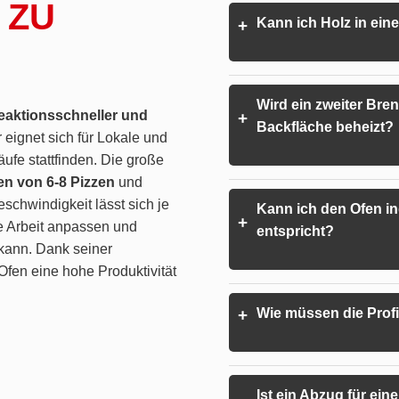
 ZU
Kann ich Holz in ein
+
Wird ein zweiter Bren
reaktionsschneller und
+
Backfläche beheizt?
r eignet sich für Lokale und
ufe stattfinden. Die große
en von 6-8 Pizzen
und
schwindigkeit lässt sich je
Kann ich den Ofen in
+
e Arbeit anpassen und
entspricht?
 kann. Dank seiner
Ofen eine hohe Produktivität
Wie müssen die Prof
+
Ist ein Abzug für ei