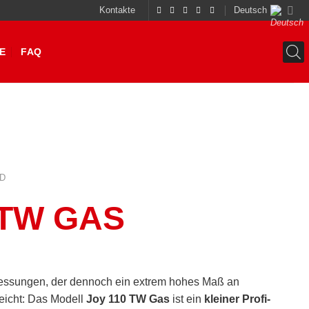
Kontakte
Deutsch
E
FAQ
D
 TW GAS
essungen, der dennoch ein extrem hohes Maß an
reicht: Das Modell
Joy 110 TW Gas
ist ein
kleiner Profi-