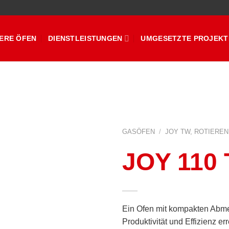
ERE ÖFEN
DIENSTLEISTUNGEN
UMGESETZTE PROJEKT
GASÖFEN
/
JOY TW, ROTIEREN
JOY 110
Ein Ofen mit kompakten Abm
Produktivität und Effizienz er